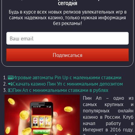
сегодня
Будь в курсе всех новых релизов увлекательных игр в
самых надежных казино, только нужная информация
без рекламы!
1.
🎰Игровые автоматы Pin Up с маленькими ставками
2.
📲Скачать казино Пин Уп с минимальным депозитом
3.
💵Пин Ап с минимальными ставками в рублях
Пин Ап – одно из
самых крупных и
популярных онлайн
казино в России. Клуб
начал работу в
Интернет в 2016 году.