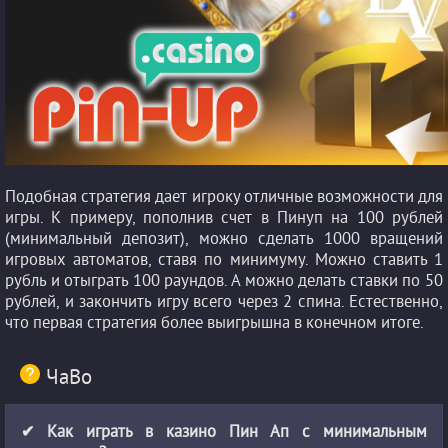
Подобная стратегия дает игроку отличные возможности для
игры. К примеру, пополнив счет в Пинуп на 100 рублей
(минимальный депозит), можно сделать 1000 вращений
игровых автоматов, ставя по минимуму. Можно ставить 1
рубль и отыграть 100 раундов. А можно делать ставки по 50
рублей, и закончить игру всего через 2 спина. Естественно,
что первая стратегия более выигрышна в конечном итоге.
ЧаВо
✔ Как играть в казино Пин Ап с минимальным