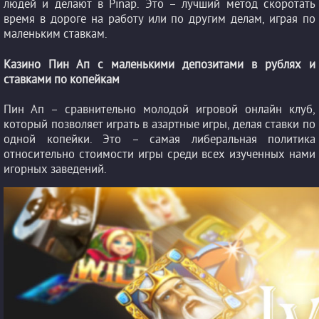
людей и делают в Pinap. Это – лучший метод скоротать
время в дороге на работу или по другим делам, играя по
маленьким ставкам.
Казино Пин Ап с маленькими депозитами в рублях и
ставками по копейкам
Пин Ап – сравнительно молодой игровой онлайн клуб,
который позволяет играть в азартные игры, делая ставки по
одной копейки. Это – самая либеральная политика
относительно стоимости игры среди всех изученных нами
игорных заведений.