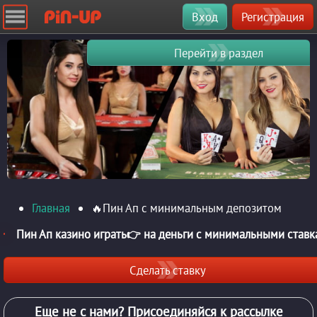
Вход
Регистрация
ЖИВЫЕ ДИЛЕРЫ 24/7
Перейти в раздел
Главная
🔥Пин Ап с минимальным депозитом
Пин Ап казино играть👉 на деньги с минимальными став
Сделать ставку
Еще не с нами? Присоединяйся к рассылке