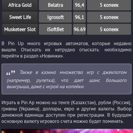
Africa Gold
Belatra
96,4
5 копеек
Sweet Life
Igrosoft
96,1
5 копеек
Musketeer Slot
iSoftBet
96.69
5 копеек
В Pin Up много игровых автоматов, которые недавно
вышли. Отыскать их нетрудно отыскать: необходимо
перейти в раздел «Новинки».
Также в казино множество игр с джекпотом
(например, рулетка), что дает шанс большого
выигрыша, даже с игрой на копейки
Играть в Pin Ap можно на тенге (Казахстан), рубли (Россия),
гривны (Украина), доллары, евро и другие валюты. Выбор
денежной единицы доступен при регистрации. В будущем
основную валюту игрового счета можно будет поменять.