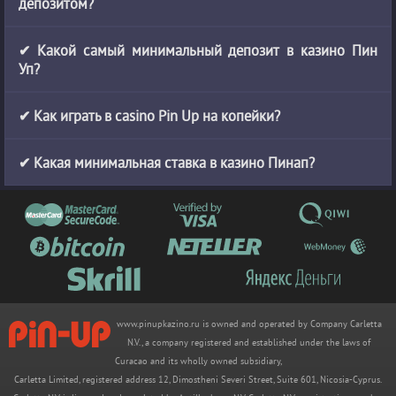
депозитом?
✔ Какой самый минимальный депозит в казино Пин
Уп?
✔ Как играть в casino Pin Up на копейки?
✔ Какая минимальная ставка в казино Пинап?
www.pinupkazino.ru is owned and operated by Company Carletta
N.V., a company registered and established under the laws of
Curacao and its wholly owned subsidiary,
Carletta Limited, registered address 12, Dimostheni Severi Street, Suite 601, Nicosia-Cyprus.