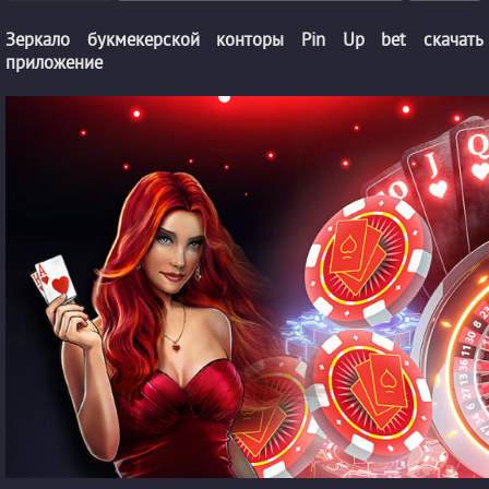
Зеркало букмекерской конторы Pin Up bet скачать
приложение