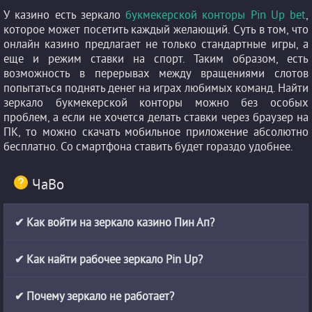
У казино есть зеркало
букмекерской конторы Pin Up bet
,
которое может посетить каждый желающий. Суть в том, что
онлайн казино предлагает не только стандартные игры, а
еще и режим ставки на спорт. Таким образом, есть
возможность в перерывах между вращениями слотов
попытаться поднять денег на играх любимых команд. Найти
зеркало букмекерской конторы можно без особых
проблем, а если не хочется делать ставки через браузер на
ПК, то можно скачать мобильное приложение абсолютно
бесплатно. Со смартфона ставить будет гораздо удобнее.
ЧаВо
✔ Как войти на зеркало казино Пин Ап?
✔ Как найти рабочее зеркало Pin Up?
✔ Почему зеркало не работает?