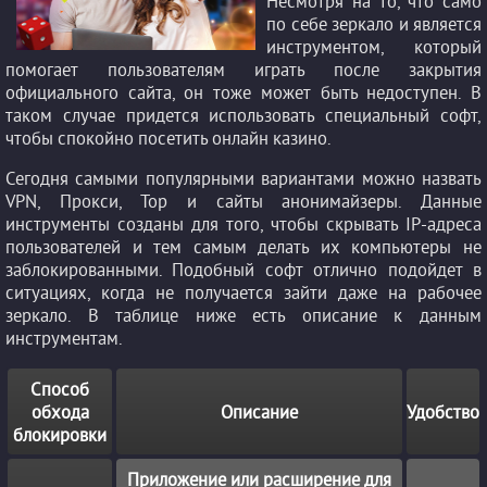
Несмотря на то, что само
по себе зеркало и является
инструментом, который
помогает пользователям играть после закрытия
официального сайта, он тоже может быть недоступен. В
таком случае придется использовать специальный софт,
чтобы спокойно посетить онлайн казино.
Сегодня самыми популярными вариантами можно назвать
VPN, Прокси, Тор и сайты анонимайзеры. Данные
инструменты созданы для того, чтобы скрывать IP-адреса
пользователей и тем самым делать их компьютеры не
заблокированными. Подобный софт отлично подойдет в
ситуациях, когда не получается зайти даже на рабочее
зеркало. В таблице ниже есть описание к данным
инструментам.
Способ
обхода
Описание
Удобство
блокировки
Приложение или расширение для