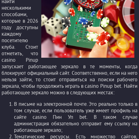
найти
несколькими
способами,
которые в 2026
году доступны
каждому
посетителю
клуба. Стоит
отметить, что
casino Pinup
запускает работающее зеркало в те моменты, когда
блокируют официальный сайт. Соответственно, если на него
нельзя зайти, то стоит отправиться на поиски рабочего
зеркала, чтобы продолжить играть в casino Pinup bet. Найти
работающее зеркало можно в следующих местах:
В письме на электронной почте. Это реально только в
том случае, если пользователь уже имеет профиль на
сайте casino Пин Уп bet. В таком случае
администрация обязательно отправит ему ссылку на
работающее зеркало;
Тематические ресурсы. Есть множество сайтов,