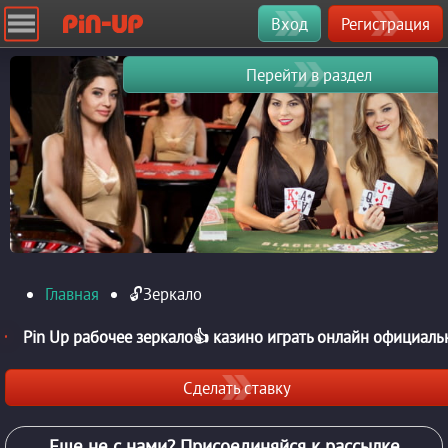
Вход
Регистрация
ЖИВЫЕ ДИЛЕРЫ 24/7
Перейти в раздел
Главная
🔓Зеркало
Pin Up рабочее зеркало👍 казино играть онлайн официаль
Сделать ставку
Еще не с нами? Присоединяйся к рассылке