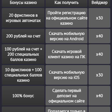
Бонусы казино
Как получить
Вейджер
Пройти регистрацию
20 фриспинов в
на официальном сайте
х30
игровых автоматах
казино
Скачать мобильную
200 рублей на счет
х40
версию на Android
100 рублей на счет +
Скачать игровой
200 специальных
х40
клиент казино на ПК
баллов казино
10 фриспинов + 100
Скачать мобильную
специальных баллов
х30
версию на iOS
казино
Сделать первый
100% бонус
депозит на
х40
официальном сайте
Попадается только в